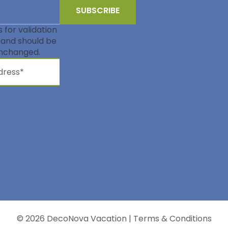
is for validation
and should be
unchanged.
© 2026 DecoNova Vacation
|
Terms & Conditions