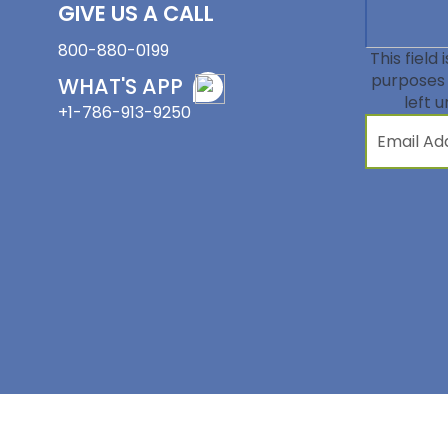
GIVE US A CALL
800-880-0199
This field 
purposes 
WHAT'S APP
left 
+1-786-913-9250